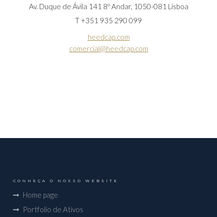
Av. Duque de Ávila 141 8º Andar, 1050-081 Lisboa
T +351 935 290 099
heedcap.com
comercial@heedcap.com
CONHEÇA O NOSSO WEBSITE
Home page
Portfolio de Ativos